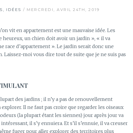
S, IDÉES
/ MERCREDI, AVRIL 24TH, 2019
’on vit en appartement est une mauvaise idée.
Les
 heureux, un chien doit avoir un jardin », « il va
ne race d’appartement ».
Le jardin serait donc une
n.
Laissez-moi vous dire tout de suite que je ne suis pas
 STIMULANT
lupart des jardins ;
il n’y a pas de renouvellement
 explorer.
Il ne faut pas croire que regarder les oiseaux
s odeurs
(la plupart étant les siennes)
jour après jour va
intéressant, il s’y ennuiera.
Et s’il s’ennuie, il va creuser
même fuger pour aller explorer des territoires plus