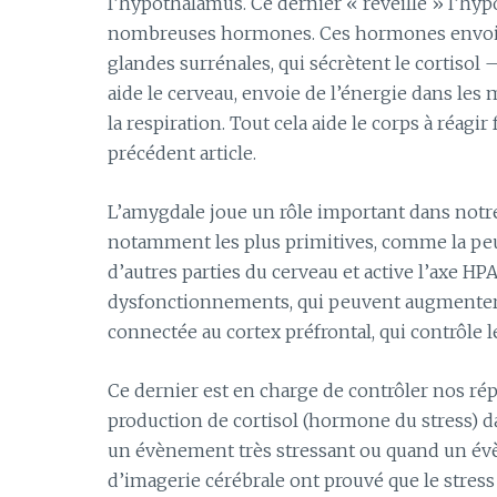
l’hypothalamus. Ce dernier « réveille » l’hy
nombreuses hormones. Ces hormones envoien
glandes surrénales, qui sécrètent le cortisol –
aide le cerveau, envoie de l’énergie dans les 
la respiration. Tout cela aide le corps à réag
précédent article.
L’amygdale joue un rôle important dans notre 
notamment les plus primitives, comme la peur
d’autres parties du cerveau et active l’axe HP
dysfonctionnements, qui peuvent augmenter l’an
connectée au cortex préfrontal, qui contrôle le
Ce dernier est en charge de contrôler nos répo
production de cortisol (hormone du stress) d
un évènement très stressant ou quand un évè
d’imagerie cérébrale ont prouvé que le stress