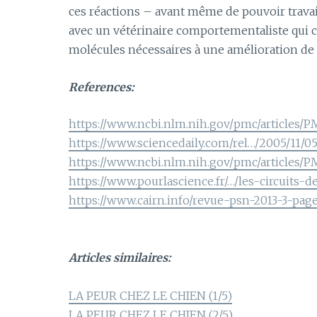
ces réactions – avant même de pouvoir travail
avec un vétérinaire comportementaliste qui co
molécules nécessaires à une amélioration de 
References:
https://www.ncbi.nlm.nih.gov/pmc/articles/
https://www.sciencedaily.com/rel…/2005/11/0
https://www.ncbi.nlm.nih.gov/pmc/articles/
https://www.pourlascience.fr/…/les-circuits-d
https://www.cairn.info/revue-psn-2013-3-pag
Articles similaires:
LA PEUR CHEZ LE CHIEN (1/5)
LA PEUR CHEZ LE CHIEN (2/5)