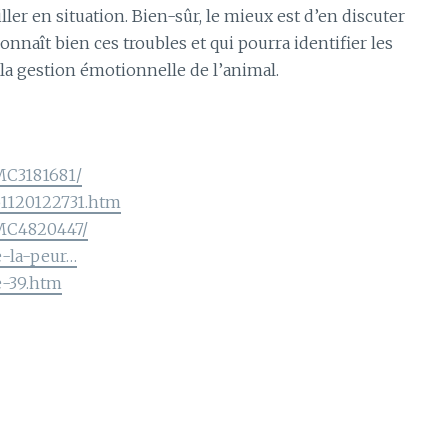
ler en situation. Bien-sûr, le mieux est d’en discuter
nnaît bien ces troubles et qui pourra identifier les
la gestion émotionnelle de l’animal.
PMC3181681/
51120122731.htm
PMC4820447/
e-la-peur…
e-39.htm