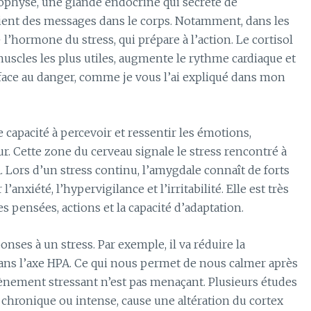
pophyse, une glande endocrine qui sécrète de
t des messages dans le corps. Notamment, dans les
 l’hormone du stress, qui prépare à l’action. Le cortisol
muscles les plus utiles, augmente le rythme cardiaque et
ir face au danger, comme je vous l’ai expliqué dans mon
capacité à percevoir et ressentir les émotions,
. Cette zone du cerveau signale le stress rencontré à
A. Lors d’un stress continu, l’amygdale connaît de forts
xiété, l’hypervigilance et l’irritabilité. Elle est très
s pensées, actions et la capacité d’adaptation.
nses à un stress. Par exemple, il va réduire la
ans l’axe HPA. Ce qui nous permet de nous calmer après
nement stressant n’est pas menaçant. Plusieurs études
 chronique ou intense, cause une altération du cortex